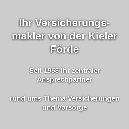
Ihr Ver­sicherungs­
makler von der Kieler
Förde
Seit 1958 Ihr zentraler
Ansprechpartner
rund ums Thema Versicherungen
und Vorsorge