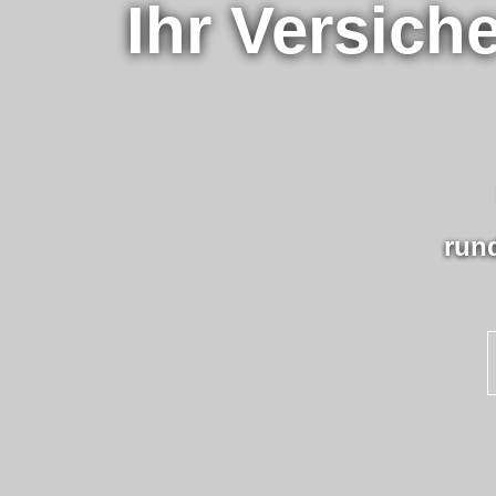
Ihr Ver­sic
run