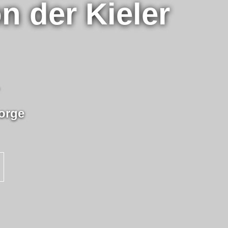
n der Kieler
orge